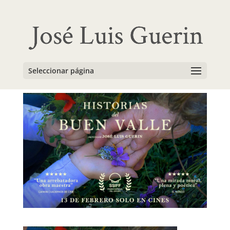
BANNER_FECHA_DE_E
STRENO
Seleccionar página
por
admin
|
Feb 3, 2026
|
0 Comentarios