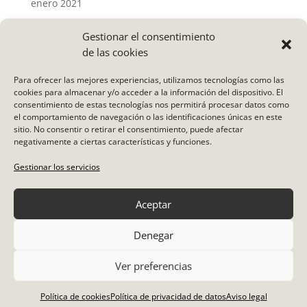
enero 2021
Gestionar el consentimiento
Categorías
de las cookies
Actividades
Para ofrecer las mejores experiencias, utilizamos tecnologías como las
Noticias
cookies para almacenar y/o acceder a la información del dispositivo. El
consentimiento de estas tecnologías nos permitirá procesar datos como
Uncategorized
el comportamiento de navegación o las identificaciones únicas en este
Vídeo
sitio. No consentir o retirar el consentimiento, puede afectar
negativamente a ciertas características y funciones.
Meta
Gestionar los servicios
Acceder
Aceptar
Feed de entradas
Feed de comentarios
Denegar
WordPress.org
Ver preferencias
Política de cookies
Política de privacidad de datos
Aviso legal