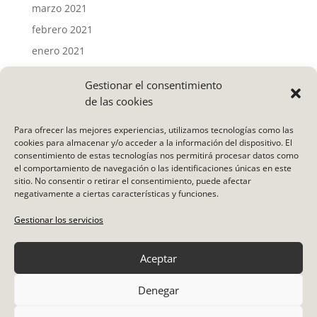
marzo 2021
febrero 2021
enero 2021
Gestionar el consentimiento
Categorías
de las cookies
Actividades
Para ofrecer las mejores experiencias, utilizamos tecnologías como las
Noticias
cookies para almacenar y/o acceder a la información del dispositivo. El
consentimiento de estas tecnologías nos permitirá procesar datos como
Uncategorized
el comportamiento de navegación o las identificaciones únicas en este
Vídeo
sitio. No consentir o retirar el consentimiento, puede afectar
negativamente a ciertas características y funciones.
Meta
Gestionar los servicios
Acceder
Aceptar
Feed de entradas
Feed de comentarios
Denegar
WordPress.org