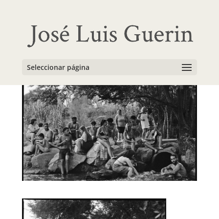
Vallbona03
por
admin
|
Sep 1, 2025
|
0 Comentarios
Seleccionar página